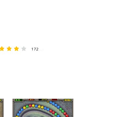
172
4.37