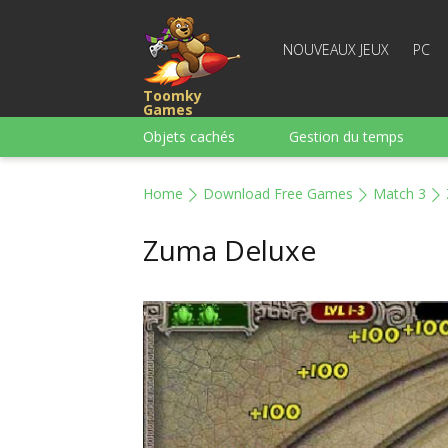
NOUVEAUX JEUX
PC
Toomky
Games
Objets cachés
Gestion du temps
Course
Stratégie
Action
Home
Download Free Games
Match 3
Pour garçons
Famille
Casse-têt
Zuma Deluxe