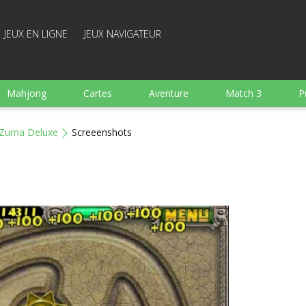
JEUX EN LIGNE
JEUX NAVIGATEUR
Mahjong
Cartes
Aventure
Match 3
P
Sports
Arcade
Cuisine
Tir
pour Enfant
Zuma Deluxe
Screeenshots
e
Plateau
Arkanoid
Mots