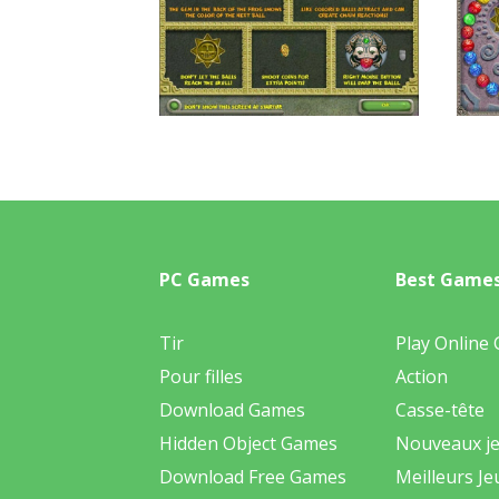
PC Games
Best Game
Tir
Play Online
Pour filles
Action
Download Games
Casse-tête
Hidden Object Games
Nouveaux j
Download Free Games
Meilleurs Je