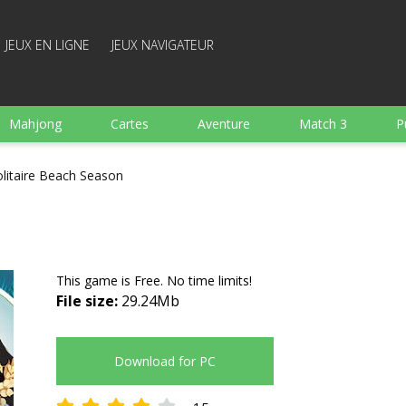
JEUX EN LIGNE
JEUX NAVIGATEUR
Mahjong
Cartes
Aventure
Match 3
P
Sports
Arcade
Cuisine
Tir
pour Enfant
olitaire Beach Season
e
Plateau
Arkanoid
Mots
This game is Free. No time limits!
File size:
29.24Mb
Download for PC