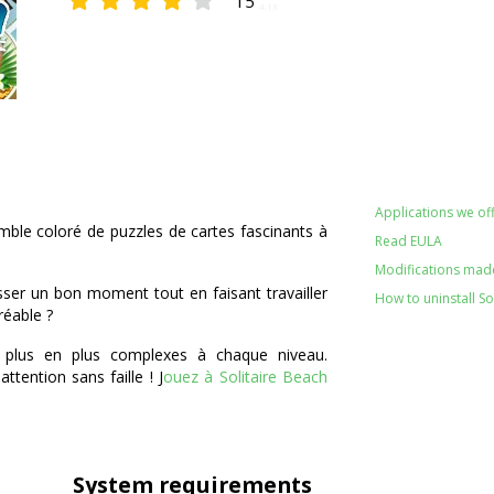
15
4.13
Applications we off
ble coloré de puzzles de cartes fascinants à
Read EULA
Modifications made 
asser un bon moment tout en faisant travailler
How to uninstall S
gréable ?
 plus en plus complexes à chaque niveau.
ttention sans faille ! J
ouez à Solitaire Beach
System requirements