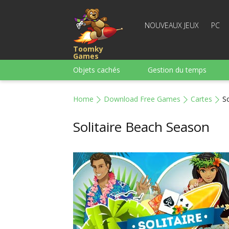
NOUVEAUX JEUX
PC
Toomky
Games
Objets cachés
Gestion du temps
Course
Stratégie
Action
Home
Download Free Games
Cartes
S
Pour garçons
Famille
Casse-têt
Solitaire Beach Season