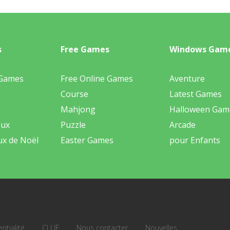
s
Free Games
Windows Gam
 Games
Free Online Games
Aventure
Course
Latest Games
Mahjong
Halloween Gam
eux
Puzzle
Arcade
ux de Noël
Easter Games
pour Enfants
ntialité
CLUF
Nous contacter
Nouvelles