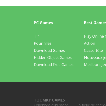
PC Games
Best Game
Tir
Play Online
Pour filles
Action
Download Games
Casse-tête
Hidden Object Games
Nouveaux j
Download Free Games
Meilleurs Je
TOOMKY GAMES
Conditions d’utilisation
Politique de confide