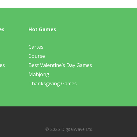
es
Hot Games
Cartes
Course
es
Best Valentine’s Day Games
Mahjong
Thanksgiving Games
© 2026 DigitalWave Ltd.