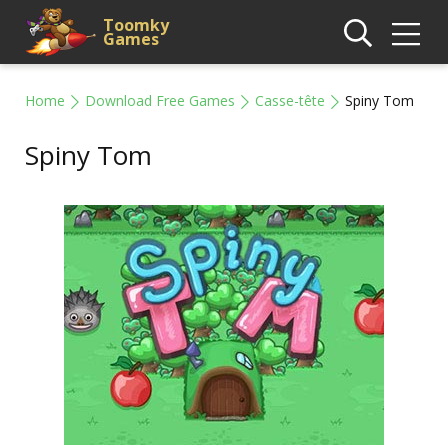
Toomky
Games
Home
Download Free Games
Casse-tête
Spiny Tom
Spiny Tom