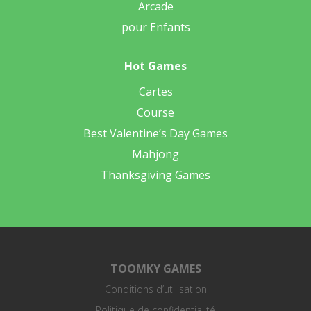
Arcade
pour Enfants
Hot Games
Cartes
Course
Best Valentine’s Day Games
Mahjong
Thanksgiving Games
TOOMKY GAMES
Conditions d’utilisation
Politique de confidentialité