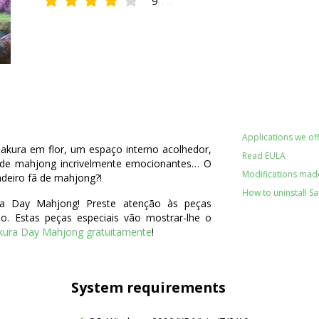
9
3.78
Applications we off
akura em flor, um espaço interno acolhedor,
Read EULA
 de mahjong incrivelmente emocionantes… O
Modifications made
adeiro fã de mahjong?!
How to uninstall S
ra Day Mahjong! Preste atenção às peças
o. Estas peças especiais vão mostrar-lhe o
kura Day Mahjong gratuitamente
!
System requirements