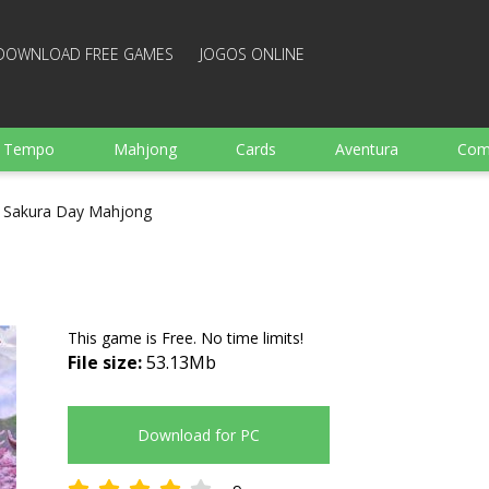
DOWNLOAD FREE GAMES
JOGOS ONLINE
e Tempo
Mahjong
Cards
Aventura
Com
Ação
Esportes
Arcade
Culinaria
Tiro
Sakura Day Mahjong
 garotos
Família
Quebra-cabeças
Arcanoid
This game is Free. No time limits!
File size:
53.13Mb
Download for PC