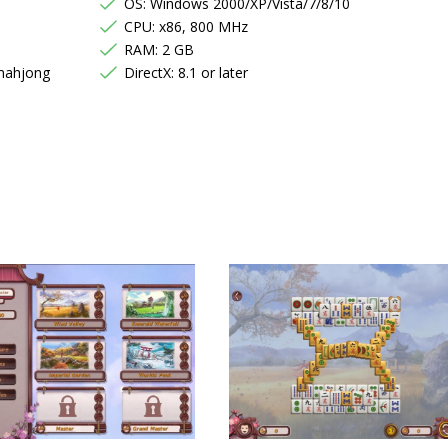
OS: Windows 2000/XP/Vista/7/8/10
CPU: x86, 800 MHz
RAM: 2 GB
mahjong
DirectX: 8.1 or later