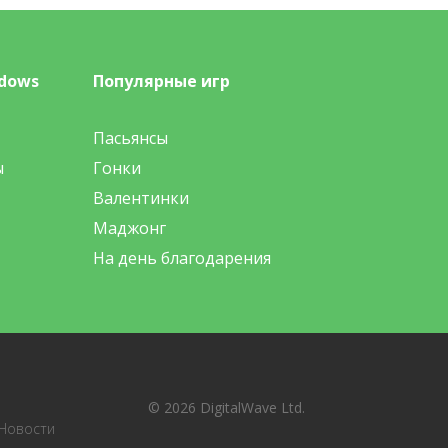
dows
Популярные игр
Пасьянсы
ы
Гонки
Валентинки
Маджонг
На день благодарения
© 2026 DigitalWave Ltd.
Новости