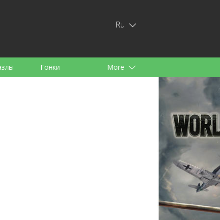
Ru
азлы
Гонки
More
тей
аноид