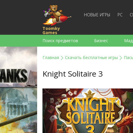
НОВЫЕ ИГРЫ
PC
С
Toomky
Games
Поиск предметов
Бизнес
Мад
Стратегии
Экшен
Спортивны
Главная
Скачать бесплатные игры
Пас
Для девочек
Для мальчиков
Knight Solitaire 3
Слова