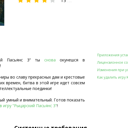
15
3.80
Приложения уста
ий Пасьянс 3” ты
снова
окунешся в
Лицензионное с
!
Изменения при уст
ниры во славу прекрасных дам и крестовые
Как удалить игру Kn
их времен, битва в этой игре идет совсем
нтеллектуальные поединки!
й умный и внимательный. Готов показать
в игру “Рыцарский Пасьянс 3”
!
Системные требования