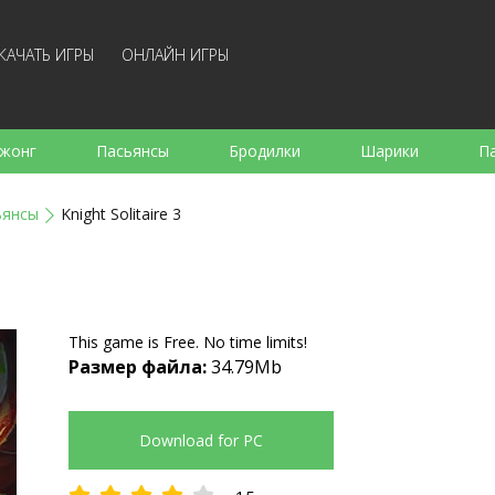
КАЧАТЬ ИГРЫ
ОНЛАЙН ИГРЫ
жонг
Пасьянсы
Бродилки
Шарики
П
е
Аркады
Готовка
Стрелялки
Для де
ьянсы
Knight Solitaire 3
Для всей семьи
Логические
Настольные
Арк
This game is Free. No time limits!
Размер файла:
34.79Mb
Download for PC