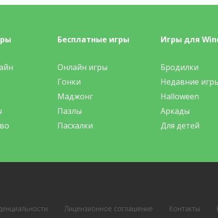
гры
Бесплатные игры
Игры для Win
айн
Онлайн игры
Бродилки
Гонки
Недавние игр
Маджонг
Halloween
ы
Пазлы
Аркады
во
Пасхалки
Для детей
денциальности
Лицензионное соглашение
Контакты