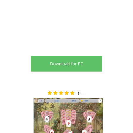
Download for PC
8
4.63