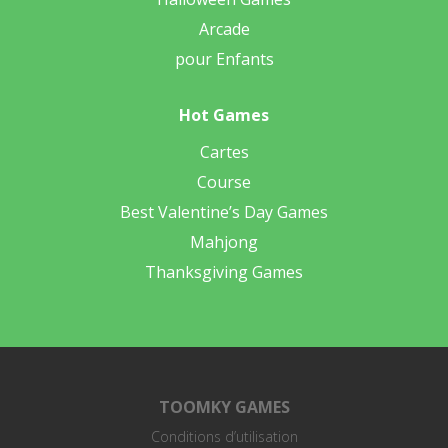
Arcade
pour Enfants
Hot Games
Cartes
Course
Best Valentine’s Day Games
Mahjong
Thanksgiving Games
TOOMKY GAMES
Conditions d’utilisation