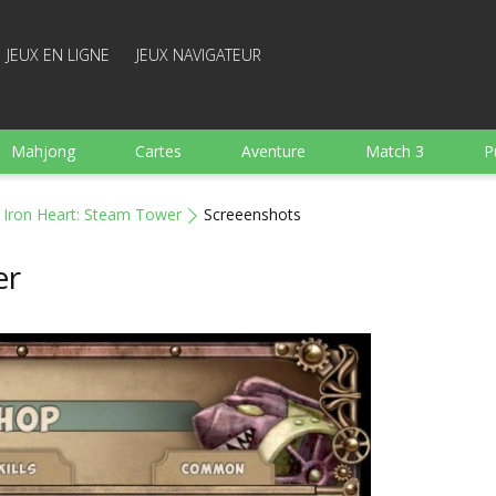
JEUX EN LIGNE
JEUX NAVIGATEUR
Mahjong
Cartes
Aventure
Match 3
P
Sports
Arcade
Cuisine
Tir
pour Enfant
Iron Heart: Steam Tower
Screeenshots
e
Plateau
Arkanoid
Mots
er