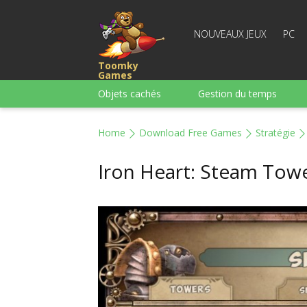
NOUVEAUX JEUX
PC
Toomky
Games
Objets cachés
Gestion du temps
Course
Stratégie
Action
Home
Download Free Games
Stratégie
Pour garçons
Famille
Casse-têt
Iron Heart: Steam Tow