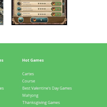
es
Hot Games
Cartes
Course
es
Best Valentine’s Day Games
Mahjong
Thanksgiving Games