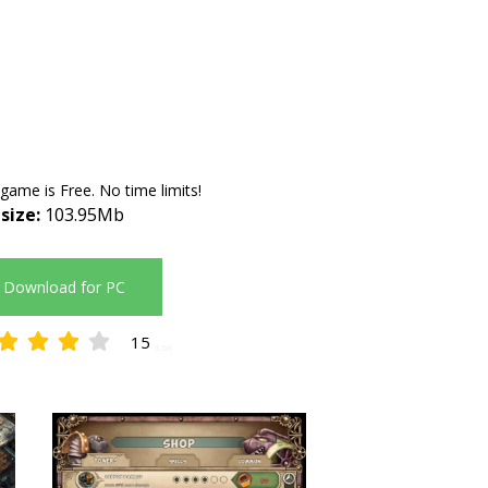
 game is Free. No time limits!
 size:
103.95Mb
Download for PC
15
3.60