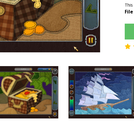
This
File