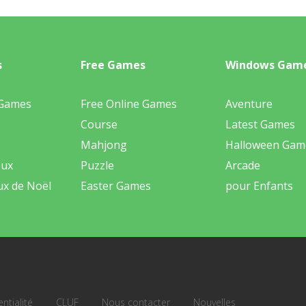
s
Free Games
Windows Gam
 Games
Free Online Games
Aventure
Course
Latest Games
Mahjong
Halloween Gam
eux
Puzzle
Arcade
ux de Noël
Easter Games
pour Enfants
ntialité
CLUF
Nous contacter
Nouvelles