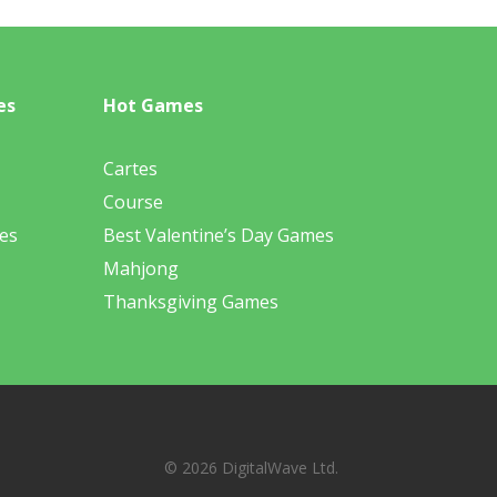
es
Hot Games
Cartes
Course
es
Best Valentine’s Day Games
Mahjong
Thanksgiving Games
© 2026 DigitalWave Ltd.