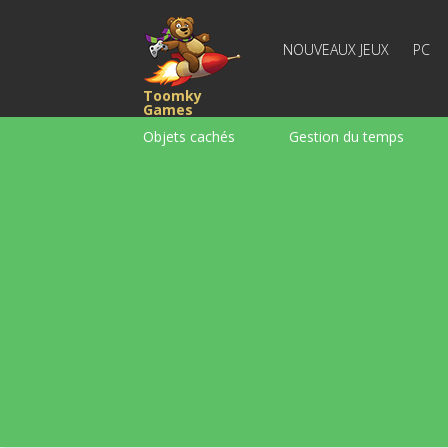
NOUVEAUX JEUX
PC
Toomky
Games
Objets cachés
Gestion du temps
Course
Stratégie
Action
Pour garçons
Famille
Casse-têt