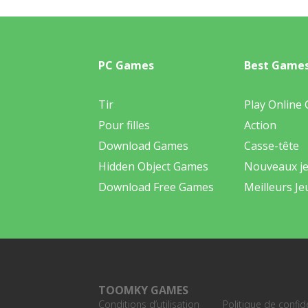
PC Games
Best Game
Tir
Play Online
Pour filles
Action
Download Games
Casse-tête
Hidden Object Games
Nouveaux j
Download Free Games
Meilleurs Je
TOOMKY GAMES
Conditions d’utilisation
Politique de confide