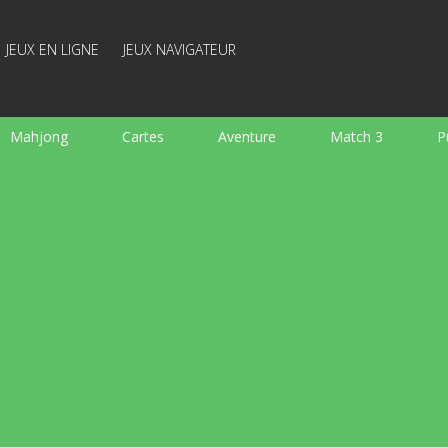
JEUX EN LIGNE
JEUX NAVIGATEUR
Mahjong
Cartes
Aventure
Match 3
P
Sports
Arcade
Cuisine
Tir
pour Enfant
e
Plateau
Arkanoid
Mots