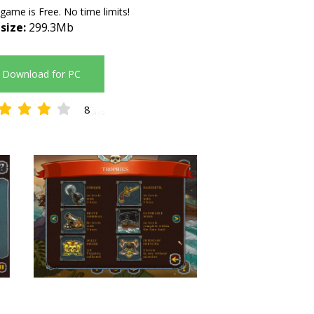
 game is Free. No time limits!
 size:
299.3Mb
Download for PC
8
4.12