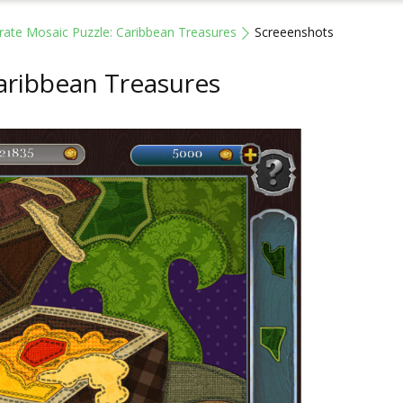
irate Mosaic Puzzle: Caribbean Treasures
Screeenshots
Caribbean Treasures